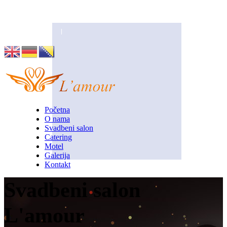
Husino 42, Tuzla
info@lamour.ba
Početna
O nama
Svadbeni salon
Catering
Motel
Galerija
Kontakt
Svadbeni salon
L'amour