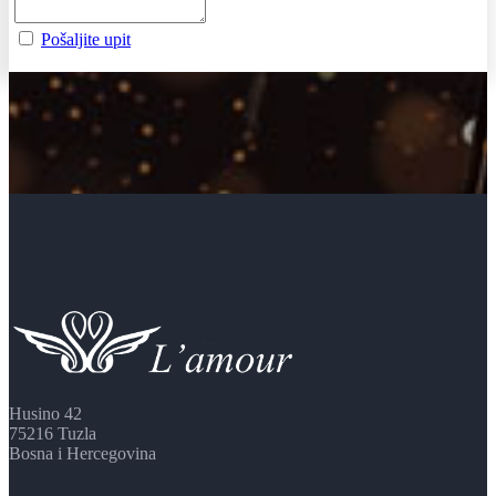
Pošaljite upit
Husino 42
75216 Tuzla
Bosna i Hercegovina