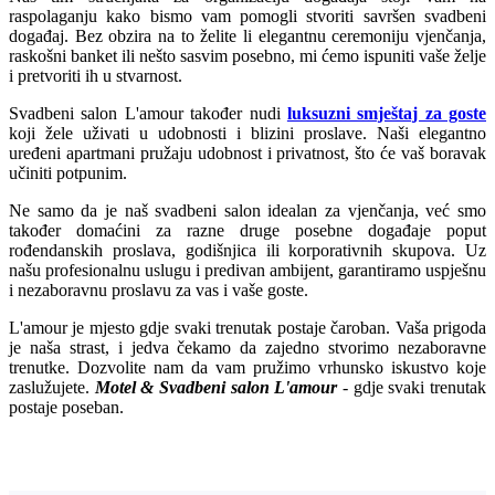
raspolaganju kako bismo vam pomogli stvoriti savršen svadbeni
događaj. Bez obzira na to želite li elegantnu ceremoniju vjenčanja,
raskošni banket ili nešto sasvim posebno, mi ćemo ispuniti vaše želje
i pretvoriti ih u stvarnost.
Svadbeni salon L'amour također nudi
luksuzni smještaj za goste
koji žele uživati u udobnosti i blizini proslave. Naši elegantno
uređeni apartmani pružaju udobnost i privatnost, što će vaš boravak
učiniti potpunim.
Ne samo da je naš svadbeni salon idealan za vjenčanja, već smo
također domaćini za razne druge posebne događaje poput
rođendanskih proslava, godišnjica ili korporativnih skupova. Uz
našu profesionalnu uslugu i predivan ambijent, garantiramo uspješnu
i nezaboravnu proslavu za vas i vaše goste.
L'amour je mjesto gdje svaki trenutak postaje čaroban. Vaša prigoda
je naša strast, i jedva čekamo da zajedno stvorimo nezaboravne
trenutke. Dozvolite nam da vam pružimo vrhunsko iskustvo koje
zaslužujete.
Motel & Svadbeni salon L'amour
- gdje svaki trenutak
postaje poseban.