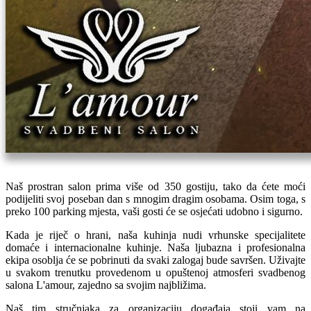
Naš prostran salon prima više od 350 gostiju, tako da ćete moći
podijeliti svoj poseban dan s mnogim dragim osobama. Osim toga, s
preko 100 parking mjesta, vaši gosti će se osjećati udobno i sigurno.
Kada je riječ o hrani, naša kuhinja nudi vrhunske specijalitete
domaće i internacionalne kuhinje. Naša ljubazna i profesionalna
ekipa osoblja će se pobrinuti da svaki zalogaj bude savršen. Uživajte
u svakom trenutku provedenom u opuštenoj atmosferi svadbenog
salona L'amour, zajedno sa svojim najbližima.
Naš tim stručnjaka za organizaciju događaja stoji vam na