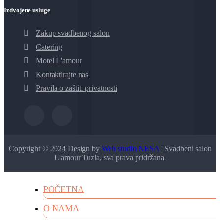
Izdvojene usluge
Zakup svadbenog salon
Catering
Motel L'amour
Kontaktirajte nas
Pravila o zaštiti privatnosti
Copyright © 2024 Design by
Web studio NESA
| Svadbeni salon
L'amour Tuzla, sva prava pridržana.
POČETNA
O NAMA