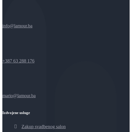
info@lamour.ba
+387 63 288 176
mario@lamour.ba
Izdvojene usluge
Zakup svadbenog salon