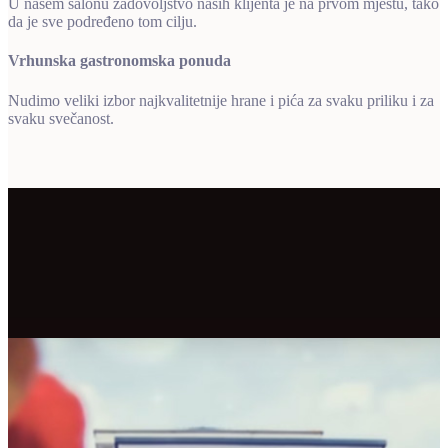
U našem salonu zadovoljstvo naših klijenta je na prvom mjestu, tako
da je sve podređeno tom cilju.
Vrhunska gastronomska ponuda
Nudimo veliki izbor najkvalitetnije hrane i pića za svaku priliku i za
svaku svečanost.