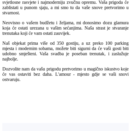
svjetlosne rasvjete i najmoderniju zvučnu opremu. Vaša prigoda će
zablistati u punom sjaju, a mi smo tu da vaše snove pretvorimo u
stvarnost.
Neovisno o vašem budžetu i željama, mi donosimo dozu glamura
koja će ostati urezana u vašim sećanjima. Naša strast je stvaranje
trenutaka koji će vam ostati zauvijek.
Naš objekat prima više od 350 gostiju, a uz preko 100 parking
mjesta i modernim sobama, možete biti sigurni da će vaši gosti biti
udobno smješteni. Vaša svadba je poseban trenutak, i zaslužuje
najbolje.
Dozvolite nam da vašu prigodu pretvorimo u magično iskustvo koje
će vas ostaviti bez daha. L'amour - mjesto gdje se vaši snovi
ostvaruju.