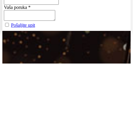
Vaša poruka
*
Pošaljite upit