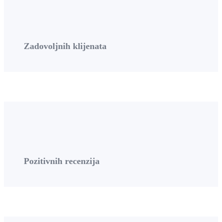
Zadovoljnih klijenata
Pozitivnih recenzija