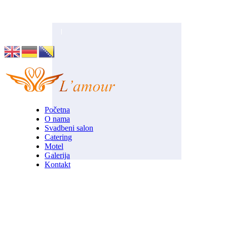
Husino 42, Tuzla
info@lamour.ba
Početna
O nama
Svadbeni salon
Catering
Motel
Galerija
Kontakt