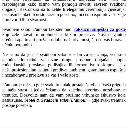
raspolaganju kako bismo vam pomogli stvoriti savršen svadbeni
događaj. Bez obzira na to želite li elegantnu ceremoniju vjenčanja,
raskošni banket ili nešto sasvim posebno, mi ćemo ispuniti vaše želje
i pretvoriti ih u stvarnost.
Svadbeni salon L'amour također nudi
luksuzni smještaj za goste
koji žele uživati u udobnosti i blizini proslave. Naši elegantno
uređeni apartmani pružaju udobnost i privatnost, što će vaš boravak
učiniti potpunim.
Ne samo da je naš svadbeni salon idealan za vjenčanja, već smo
također domaćini za razne druge posebne događaje poput
rođendanskih proslava, godišnjica ili korporativnih skupova. Uz
našu profesionalnu uslugu i predivan ambijent, garantiramo uspješnu
i nezaboravnu proslavu za vas i vaše goste.
L'amour je mjesto gdje svaki trenutak postaje čaroban. Vaša prigoda
je naša strast, i jedva čekamo da zajedno stvorimo nezaboravne
trenutke. Dozvolite nam da vam pružimo vrhunsko iskustvo koje
zaslužujete.
Motel & Svadbeni salon L'amour
- gdje svaki trenutak
postaje poseban.