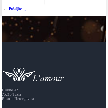
Pošaljite upit
Husino 42
75216 Tuzla
Bosna i Hercegovina