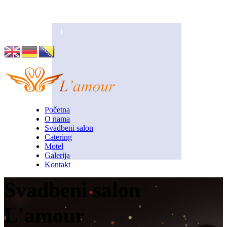
Husino 42, Tuzla
info@lamour.ba
Početna
O nama
Svadbeni salon
Catering
Motel
Galerija
Kontakt
Svadbeni salon
L'amour