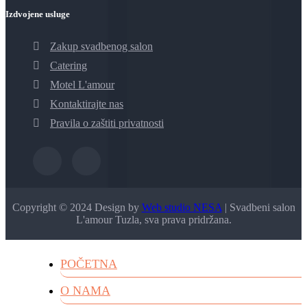
Izdvojene usluge
Zakup svadbenog salon
Catering
Motel L'amour
Kontaktirajte nas
Pravila o zaštiti privatnosti
Copyright © 2024 Design by
Web studio NESA
| Svadbeni salon
L'amour Tuzla, sva prava pridržana.
POČETNA
O NAMA