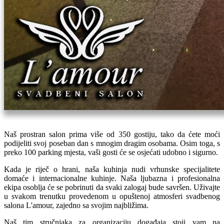
Naš prostran salon prima više od 350 gostiju, tako da ćete moći
podijeliti svoj poseban dan s mnogim dragim osobama. Osim toga, s
preko 100 parking mjesta, vaši gosti će se osjećati udobno i sigurno.
Kada je riječ o hrani, naša kuhinja nudi vrhunske specijalitete
domaće i internacionalne kuhinje. Naša ljubazna i profesionalna
ekipa osoblja će se pobrinuti da svaki zalogaj bude savršen. Uživajte
u svakom trenutku provedenom u opuštenoj atmosferi svadbenog
salona L'amour, zajedno sa svojim najbližima.
Naš tim stručnjaka za organizaciju događaja stoji vam na