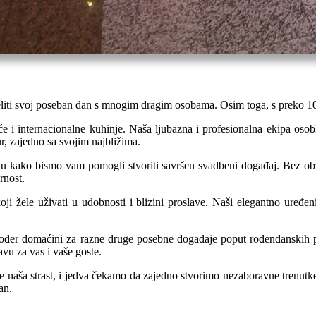
eliti svoj poseban dan s mnogim dragim osobama. Osim toga, s preko 100
će i internacionalne kuhinje. Naša ljubazna i profesionalna ekipa oso
, zajedno sa svojim najbližima.
u kako bismo vam pomogli stvoriti savršen svadbeni događaj. Bez obzir
rnost.
oji žele uživati u udobnosti i blizini proslave. Naši elegantno uređen
ođer domaćini za razne druge posebne događaje poput rođendanskih pr
vu za vas i vaše goste.
 je naša strast, i jedva čekamo da zajedno stvorimo nezaboravne trenut
an.