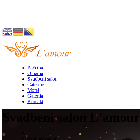
Husino 42, Tuzla
info@lamour.ba
Početna
O nama
Svadbeni salon
Catering
Motel
Galerija
Kontakt
Svadbeni salon L'amour
Svadbeni salon