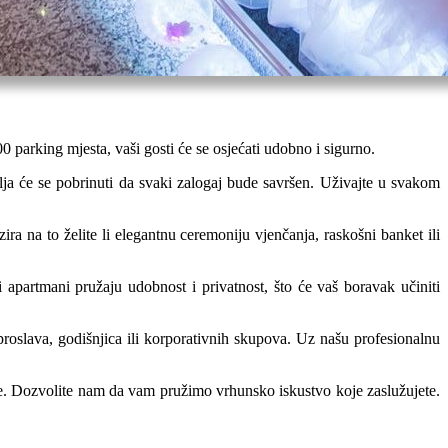
 parking mjesta, vaši gosti će se osjećati udobno i sigurno.
blja će se pobrinuti da svaki zalogaj bude savršen. Uživajte u svakom
a na to želite li elegantnu ceremoniju vjenčanja, raskošni banket ili
i apartmani pružaju udobnost i privatnost, što će vaš boravak učiniti
oslava, godišnjica ili korporativnih skupova. Uz našu profesionalnu
ke. Dozvolite nam da vam pružimo vrhunsko iskustvo koje zaslužujete.