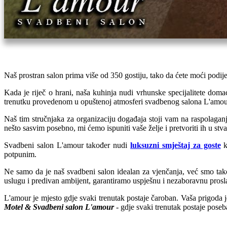
Naš prostran salon prima više od 350 gostiju, tako da ćete moći podij
Kada je riječ o hrani, naša kuhinja nudi vrhunske specijalitete doma
trenutku provedenom u opuštenoj atmosferi svadbenog salona L'amour
Naš tim stručnjaka za organizaciju događaja stoji vam na raspolaganj
nešto sasvim posebno, mi ćemo ispuniti vaše želje i pretvoriti ih u stva
Svadbeni salon L'amour također nudi
luksuzni smještaj za goste
k
potpunim.
Ne samo da je naš svadbeni salon idealan za vjenčanja, već smo tak
uslugu i predivan ambijent, garantiramo uspješnu i nezaboravnu prosla
L'amour je mjesto gdje svaki trenutak postaje čaroban. Vaša prigoda
Motel & Svadbeni salon L'amour
- gdje svaki trenutak postaje poseb