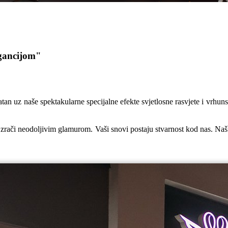
egancijom"
atan uz naše spektakularne specijalne efekte svjetlosne rasvjete i vrhun
 zrači neodoljivim glamurom. Vaši snovi postaju stvarnost kod nas. Naš 