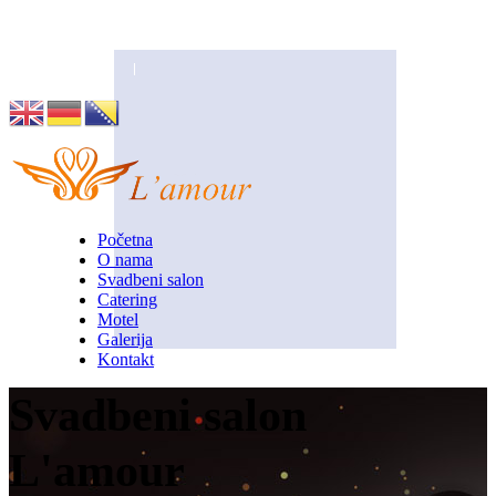
Husino 42, Tuzla
info@lamour.ba
Početna
O nama
Svadbeni salon
Catering
Motel
Galerija
Kontakt
Svadbeni salon
L'amour