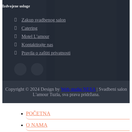
Izdvojene usluge
Zakup svadbenog salon
Catering
Motel L'amour
Kontaktirajte nas
Pravila o zaštiti privatnosti
Copyright © 2024 Design by
Web studio NESA
| Svadbeni salon
L'amour Tuzla, sva prava pridržana.
POČETNA
O NAMA