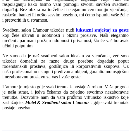
raspolaganju kako bismo vam pomogli stvoriti savršen svadbeni
događaj. Bez obzira na to želite li elegantnu ceremoniju vjenčanja,
raskošni banket ili nešto sasvim posebno, mi ćemo ispuniti vaše želje
i pretvoriti ih u stvarnost.
Svadbeni salon L'amour također nudi
luksuzni smještaj za goste
koji žele uživati u udobnosti i blizini proslave. Naši elegantno
uređeni apartmani pružaju udobnost i privatnost, što će vaš boravak
učiniti potpunim.
Ne samo da je naš svadbeni salon idealan za vjenčanja, već smo
također domaćini za razne druge posebne događaje poput
rođendanskih proslava, godišnjica ili korporativnih skupova. Uz
našu profesionalnu uslugu i predivan ambijent, garantiramo uspješnu
i nezaboravnu proslavu za vas i vaše goste.
L'amour je mjesto gdje svaki trenutak postaje čaroban. Vaša prigoda
je naša strast, i jedva čekamo da zajedno stvorimo nezaboravne
trenutke. Dozvolite nam da vam pružimo vrhunsko iskustvo koje
zaslužujete.
Motel & Svadbeni salon L'amour
- gdje svaki trenutak
postaje poseban.