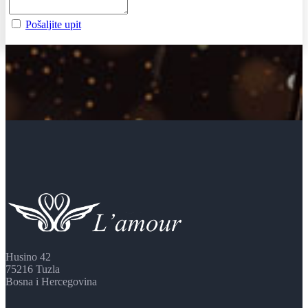
Pošaljite upit
Husino 42
75216 Tuzla
Bosna i Hercegovina