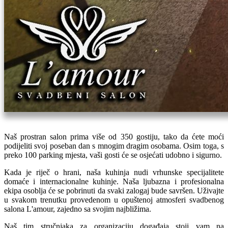
Naš prostran salon prima više od 350 gostiju, tako da ćete moći
podijeliti svoj poseban dan s mnogim dragim osobama. Osim toga, s
preko 100 parking mjesta, vaši gosti će se osjećati udobno i sigurno.
Kada je riječ o hrani, naša kuhinja nudi vrhunske specijalitete
domaće i internacionalne kuhinje. Naša ljubazna i profesionalna
ekipa osoblja će se pobrinuti da svaki zalogaj bude savršen. Uživajte
u svakom trenutku provedenom u opuštenoj atmosferi svadbenog
salona L'amour, zajedno sa svojim najbližima.
Naš tim stručnjaka za organizaciju događaja stoji vam na