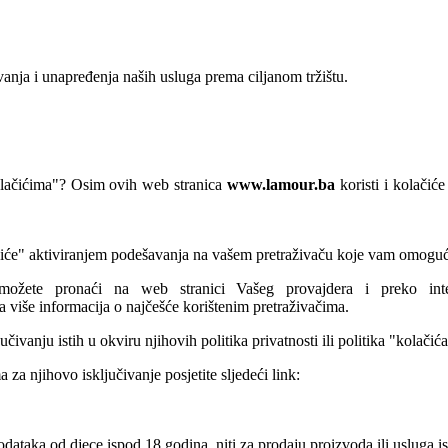
vanja i unapređenja naših usluga prema ciljanom tržištu.
kolačićima"? Osim ovih web stranica
www.lamour.ba
koristi i kolačiće
ačiće" aktiviranjem podešavanja na vašem pretraživaču koje vam omoguć
možete pronaći na web stranici Vašeg provajdera i preko int
a više informacija o najčešće korištenim pretraživačima.
čivanju istih u okviru njihovih politika privatnosti ili politika "kolači
 za njihovo isključivanje posjetite sljedeći link:
dataka od djece ispod 18 godina, niti za prodaju proizvoda ili usluga is