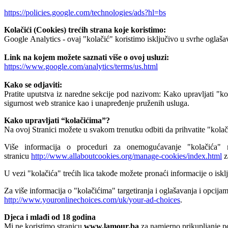
https://policies.google.com/technologies/ads?hl=bs
Kolačići (Cookies) trećih strana koje koristimo:
Google Analytics - ovaj "kolačić" koristimo isključivo u svrhe oglaša
Link na kojem možete saznati više o ovoj usluzi:
https://www.google.com/analytics/terms/us.html
Kako se odjaviti:
Pratite uputstva iz naredne sekcije pod nazivom: Kako upravljati "
sigurnost web stranice kao i unapređenje pruženih usluga.
Kako upravljati “kolačićima”?
Na ovoj Stranici možete u svakom trenutku odbiti da prihvatite "kol
Više informacija o proceduri za onemogućavanje "kolačića" 
stranicu
http://www.allaboutcookies.org/manage-cookies/index.html
z
U vezi "kolačića" trećih lica takođe možete pronaći informacije o isklju
Za više informacija o "kolačićima" targetiranja i oglašavanja i opcijama
http://www.youronlinechoices.com/uk/your-ad-choices
.
Djeca i mlađi od 18 godina
Mi ne koristimo stranicu
www.lamour.ba
za namjerno prikupljanje po