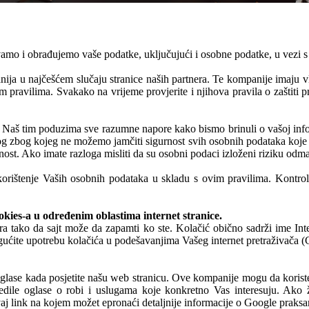
avamo i obrađujemo vaše podatke, uključujući i osobne podatke, u vezi 
a u najčešćem slučaju stranice naših partnera. Te kompanije imaju vlasti
im pravilima. Svakako na vrijeme provjerite i njihova pravila o zaštiti 
aš tim poduzima sve razumne napore kako bismo brinuli o vašoj inform
og zbog kojeg ne možemo jamčiti sigurnost svih osobnih podataka koje do
rnost. Ako imate razloga misliti da su osobni podaci izloženi riziku od
korištenje Vaših osobnih podataka u skladu s ovim pravilima. Kontro
es-a u određenim oblastima internet stranice.
ara tako da sajt može da zapamti ko ste. Kolačić obično sadrži ime Int
ućite upotrebu kolačića u podešavanjima Vašeg internet pretraživača (
glase kada posjetite našu web stranicu. Ove kompanije mogu da koriste 
ile oglase o robi i uslugama koje konkretno Vas interesuju. Ako že
aj link na kojem možet epronaći detaljnije informacije o Google praks