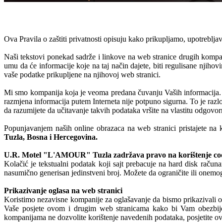
Ova Pravila o zaštiti privatnosti opisuju kako prikupljamo, upotreblj
Naši tekstovi ponekad sadrže i linkove na web stranice drugih kompanij
umu da će informacije koje na taj način dajete, biti regulisane njihov
vaše podatke prikupljene na njihovoj web stranici.
Mi smo kompanija koja je veoma predana čuvanju Vaših informacija. N
razmjena informacija putem Interneta nije potpuno sigurna. To je razl
da razumijete da učitavanje takvih podataka vršite na vlastitu odgovo
Popunjavanjem naših online obrazaca na web stranici pristajete na 
Tuzla, Bosna i Hercegovina.
U.R. Motel "L'AMOUR" Tuzla zadržava pravo na korištenje cooki
Kolačić je tekstualni podatak koji sajt prebacuje na hard disk račun
nasumično generisan jedinstveni broj. Možete da ograničite ili onemog
Prikazivanje oglasa na web stranici
Koristimo nezavisne kompanije za oglašavanje da bismo prikazivali o
Vaše posjete ovom i drugim web stranicama kako bi Vam obezbijed
kompanijama ne dozvolite korištenje navedenih podataka, posjetite ov