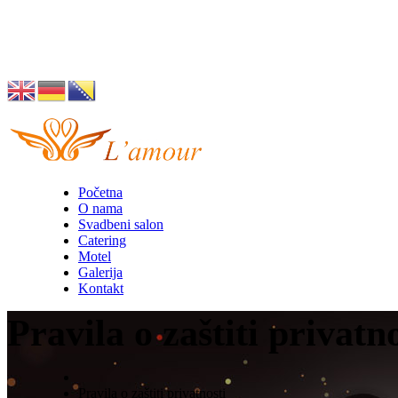
Husino 42, Tuzla
info@lamour.ba
Početna
O nama
Svadbeni salon
Catering
Motel
Galerija
Kontakt
Pravila o zaštiti privatno
Pravila o zaštiti privatnosti