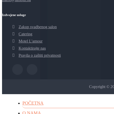
Izdvojene usluge
Zakup svadbenog salon
Catering
Motel L'amour
Kontaktirajte nas
Pravila o zaštiti privatnosti
Copyright © 2
POČETNA
O NAMA