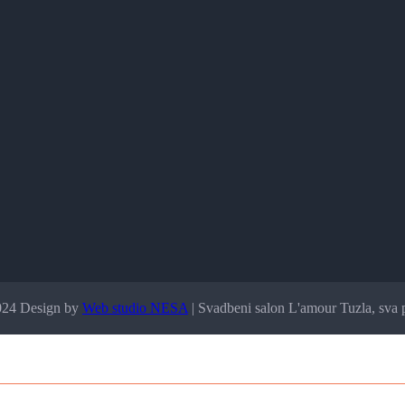
024 Design by
Web studio NESA
| Svadbeni salon L'amour Tuzla, sva 