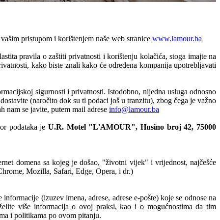
s vašim pristupom i korištenjem naše web stranice
www.lamour.ba
ta pravila o zaštiti privatnosti i korištenju kolačića, stoga imajte na
privatnosti, kako biste znali kako će određena kompanija upotrebljavati
acijskoj sigurnosti i privatnosti. Istodobno, nijedna usluga odnosno
stavite (naročito dok su ti podaci još u tranzitu), zbog čega je važno
mah nam se javite, putem mail adrese
info@lamour.ba
lor podataka je
U.R. Motel "L'AMOUR"
, Husino broj 42, 75000
ernet domena sa kojeg je došao, "životni vijek" i vrijednost, najčešće
Chrome, Mozilla, Safari, Edge, Opera, i dr.)
informacije (izuzev imena, adrese, adrese e-pošte) koje se odnose na
lite više informacija o ovoj praksi, kao i o mogućnostima da tim
ama i politikama po ovom pitanju.